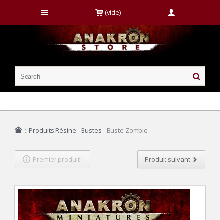
(vide)
::
Produits Résine
-
Bustes
-
Buste Zombie
Premier produit !
Produit suivant