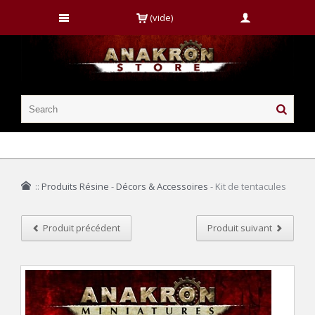
(vide)
::
Produits Résine
-
Décors & Accessoires
-
Kit de tentacules
Produit précédent
Produit suivant