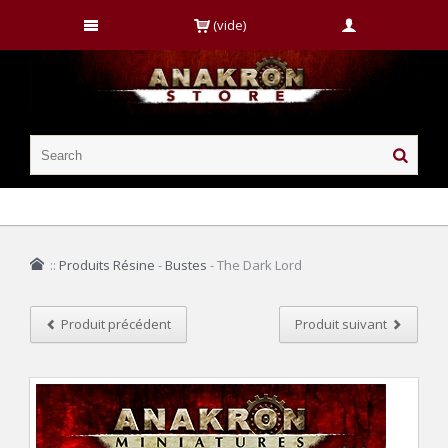
(vide)
::
Produits Résine
-
Bustes
-
The Dark Lord
Produit précédent
Produit suivant