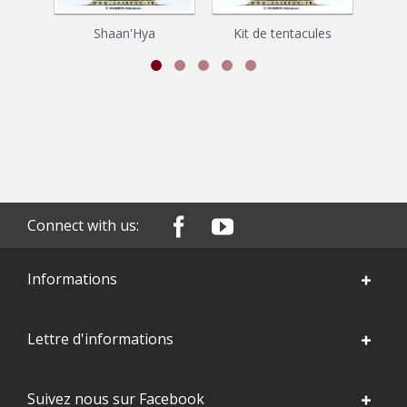
Shaan'Hya
Kit de tentacules
H
Connect with us:
Informations
Lettre d'informations
Suivez nous sur Facebook