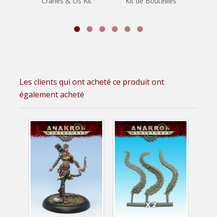
Crânes & Os Kit
Kit de Bouteilles
Ki
Les clients qui ont acheté ce produit ont
également acheté