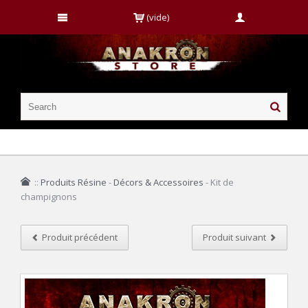
(vide)
::
Produits Résine
-
Décors & Accessoires
-
Kit de
champignons
Produit précédent
Produit suivant